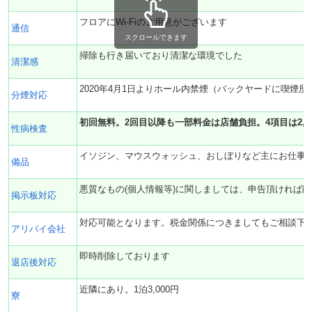
フロアにWi-Fiのご用意がございます
通信
スクロールできます
掃除も行き届いており清潔な環境でした
清潔感
2020年4月1日よりホール内禁煙（バックヤードに喫煙所
分煙対応
初回無料。2回目以降も一部料金は店舗負担。4項目は2,50
性病検査
イソジン、マウスウォッシュ、おしぼりなど主にお仕事
備品
悪質なもの(個人情報等)に関しましては、申告頂ければ
掲示板対応
対応可能となります。税金関係につきましてもご相談下
アリバイ会社
即時削除しております
退店後対応
近隣にあり。1泊3,000円
寮