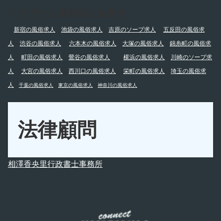
エリアから風俗求人を探す
・
新宿の風俗求人
・
池袋の風俗求人
・
吉原のソープ求人
・
五反田の風俗求
人
・
渋谷の風俗求人
・
六本木の風俗求人
・
大塚の風俗求人
・
錦糸町の風俗求
人
・
町田の風俗求人
・
鶯谷の風俗求人
・
・
横浜の風俗求人
・
川崎のソープ求
人
・
大宮の風俗求人
・
西川口の風俗求人
・
栄町の風俗求人
・
埼玉の風俗求
人
・
千葉の風俗求人
・
東京の風俗求人
・
神奈川の風俗求人
法律顧問
相澤香央里行政書士事務所