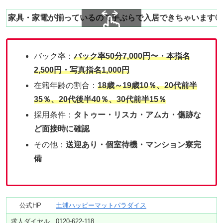
家具・家電が揃っているので手ぶらで入居できちゃいます◎
スクロールできます
バック率：
バック率50分7,000円〜・
本指名
2,500円・
写真指名1,000円
在籍年齢の割合：
18歳～19歳10％、20代前半
35％、20代後半40％、30代前半15％
採用条件：
タトゥー・
リスカ・アムカ・傷跡な
ど面接時に確認
その他：
送迎あり・個室待機・マンション寮完
備
公式HP
土浦ハッピーマットパラダイス
求人ダイヤル
0120-622-118