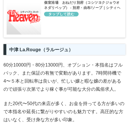
個室浴場 おねだり別府（コシツヨクジョウオ
ネダリベップ） - 別府・由布/ソープ｜シティヘ
ブンネット
中津
La.Rouge
（ラルージュ）
60分10000円・80分13000円、オプション・本指名はフル
バック、また保証の有無で変動があります。7時間待機で
4〜５本と回転率は良いが、忙しい嬢と暇な嬢の差がある
ので頑張り次第でより稼ぐ事が可能な大分の風俗求人。
また20代〜50代の来店が多く、お金を持ってる方が多いの
で本指名や延長に繋がりやすいのも魅力です。高圧的な方
はいなく、受け身な方が多い印象。