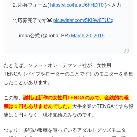
2. 応募フォーム(
https://t.co/huaU6hHDT0
)へ入力
で応募完了です💓
pic.twitter.com/5Ki9w8TUJq
— iroha公式 (@iroha_PR)
March 20, 2019
たとえば、ソフト・オン・デマンド社が、女性用
TENGA（バイブやローターのことです）のモニターを募集
したことがあります。
この際、
謝礼は新作の女性用TENGAのみで、金銭的な報
酬は１円もありませんでした。
大手企業のTENGAですら報
酬は１円もなく、現物支給のみなのです。
つまり、多額の報酬を謳っているアダルトグッズモニター